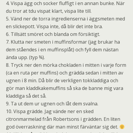
4. Vispa ägg och socker fluffigt i en annan bunke. När
du tror at tdu vispat klart, vispa lite till.
5. Vänd ner de torra ingredienserna i äggsmeten med
en slickepott. Vispa inte, då blir det inte bra.
6. Tillsätt smöret och blanda om försiktigt.
7. Klutta ner smeten i muffinsformar (jag brukar ha
dem ståendes i en muffinsplåt) och fyll dem nästan
ända upp. (typ ¾).
8. Tryck ner den mörka chokladen i mitten i varje form
(ca en ruta per muffins) och grädda sedan i mitten av
ugnen i 8 min. Då blir de verkligen tokkladdiga och
gör man kladdkakemuffins så ska de banne mig vara
kladdiga så det så.
9. Ta ut dem ur ugnen och låt dem svalna.
10. Vispa grädde. Jag vände ner en sked
citronmarmelad från Robertsons i grädden. En liten
god överraskning där man minst färväntar sig det.