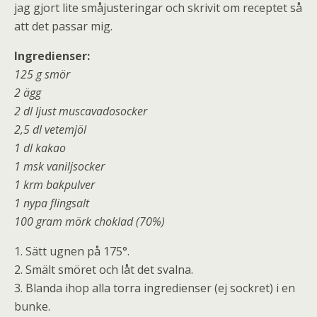
jag gjort lite småjusteringar och skrivit om receptet så
att det passar mig.
Ingredienser:
125 g smör
2 ägg
2 dl ljust muscavadosocker
2,5 dl vetemjöl
1 dl kakao
1 msk vaniljsocker
1 krm bakpulver
1 nypa flingsalt
100 gram mörk choklad (70%)
1. Sätt ugnen på 175°.
2. Smält smöret och låt det svalna.
3. Blanda ihop alla torra ingredienser (ej sockret) i en
bunke.