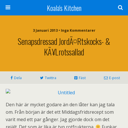
Koala's Kitchen
3 Januari 2013 • Inga Kommentarer
Senapsdressad JordÃ¤rtskocks- &
KÃ¥lrotssallad
Dela
Twittra
Fäst
E-post
Den här är mycket godare än den låter kan jag tala
om. Från början är det ett Middagsfridsrecept som
varit med ett par gånger. Jag gjorde dock om det
rejält. Det som är lika är typ rotfrukterna.
Funkar