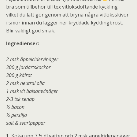
bra som tillbehör till tex vitlöksdoftande kyckling
vilket du lätt gör genom att bryna några vitlöksskivor
i smör innan du lägger ner kryddade kycklingbröst.
Blir väldigt god smak.
Ingredienser:
2 msk äppelcidervinäger
300 g jordärtskockor
300 g kålrot
2 msk neutral olja
1 msk vit balsamvinäger
2-3 tsk senap
½ bacon
½ persilja
salt & svartpeppar
1.
Koka upp 7 ½ dl vatten och 2 msk äppelcidervinäger