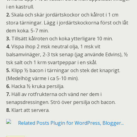
i en kastrull.
2.
Skala och skär jordärtskockor och kålrot i 1 cm
stora tärningar. Lägg i jordärtskockorna först och låt
dem koka. 5-7 min.
3.
Tillsätt kålroten och koka ytterligare 10 min.
4.
Vispa ihop 2 msk neutral olja, 1 msk vit
balsamvinäger, 2-3 tsk senap (jag använde Edvins), ½
tsk salt och 1 krm svartpeppar i en skål.
5.
Klipp ½ bacon i tärningar och stek det knaprigt.
(Medelhög värme i ca 5-10 min).
6.
Hacka ½ kruka persilja.
7.
Häll av rotfrukterna och vänd ner dem i
senapsdressingen. Strö över persilja och bacon.
8.
Klart att servera.