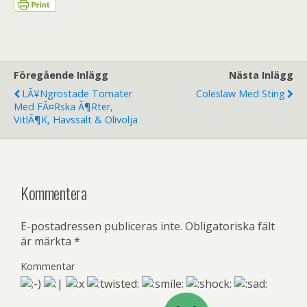
Föregående Inlägg
Nästa Inlägg
LÃ¥ngrostade Tomater
Coleslaw Med Sting
Med FÃ¤rska Ã¶rter,
VitlÃ¶k, Havssalt & Olivolja
Kommentera
E-postadressen publiceras inte.
Obligatoriska fält
är märkta
*
Kommentar