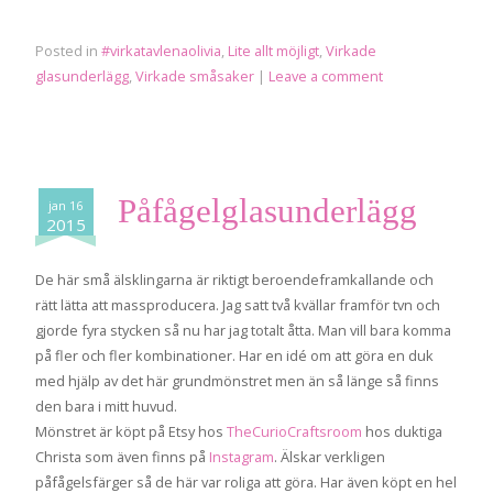
Posted in
#virkatavlenaolivia
,
Lite allt möjligt
,
Virkade
glasunderlägg
,
Virkade småsaker
|
Leave a comment
Påfågelglasunderlägg
jan 16
2015
De här små älsklingarna är riktigt beroendeframkallande och
rätt lätta att massproducera. Jag satt två kvällar framför tvn och
gjorde fyra stycken så nu har jag totalt åtta. Man vill bara komma
på fler och fler kombinationer. Har en idé om att göra en duk
med hjälp av det här grundmönstret men än så länge så finns
den bara i mitt huvud.
Mönstret är köpt på Etsy hos
TheCurioCraftsroom
hos duktiga
Christa som även finns på
Instagram
. Älskar verkligen
påfågelsfärger så de här var roliga att göra. Har även köpt en hel