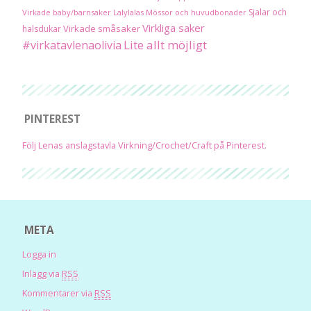
Sjalar och
Virkade baby/barnsaker
Lalylalas
Mössor och huvudbonader
Virkliga saker
Virkade småsaker
halsdukar
Lite allt möjligt
#virkatavlenaolivia
PINTEREST
Följ Lenas anslagstavla Virkning/Crochet/Craft på Pinterest.
META
Logga in
Inlägg via
RSS
Kommentarer via
RSS