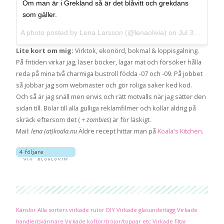
Om man är i Grekland så är det blåvitt och grekdans
som gäller.
A photo posted by Lena Larsson (@lenaolivia) on
Jul 31, 2013 at 8:50am PDT
Lite kort om mig:
Virktok, ekonörd, bokmal & loppisgalning.
På fritiden virkar jag, läser böcker, lagar mat och försöker hålla
reda på mina två charmiga bustroll födda -07 och -09. På jobbet
så jobbar jag som webmaster och gör roliga saker ked kod.
Och så är jag snäll men envis och rätt motvalls när jag sätter den
sidan till. Bölar till alla gulliga reklamfilmer och kollar aldrig på
skräck eftersom det (
+ zombies
) är för läskigt.
Mail:
lena (at)koala.nu
Äldre recept hittar man på
Koala's Kitchen
.
Känslor
Alla sorters virkade rutor
DIY
Virkade glasunderlägg
Virkade
handledsvärmare
Virkade koftor/tröjor/toppar etc
Virkade filtar