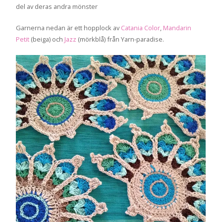
del av deras andra mönster
Garnerna nedan är ett hopplock av
Catania Color
,
Mandarin
Petit
(beiga) och
Jazz
(mörkblå) från Yarn-paradise.