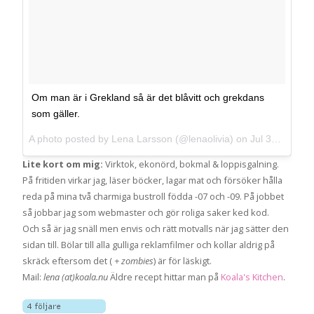
Om man är i Grekland så är det blåvitt och grekdans
som gäller.
A photo posted by Lena Larsson (@lenaolivia) on
Jul 31, 2013 at 8:50am PDT
Lite kort om mig:
Virktok, ekonörd, bokmal & loppisgalning.
På fritiden virkar jag, läser böcker, lagar mat och försöker hålla
reda på mina två charmiga bustroll födda -07 och -09. På jobbet
så jobbar jag som webmaster och gör roliga saker ked kod.
Och så är jag snäll men envis och rätt motvalls när jag sätter den
sidan till. Bölar till alla gulliga reklamfilmer och kollar aldrig på
skräck eftersom det (
+ zombies
) är för läskigt.
Mail:
lena (at)koala.nu
Äldre recept hittar man på
Koala's Kitchen
.