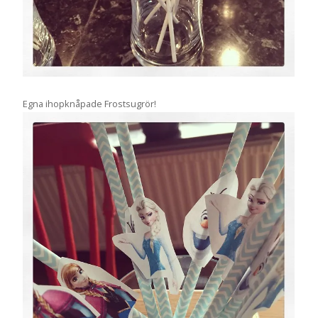
Egna ihopknåpade Frostsugrör!