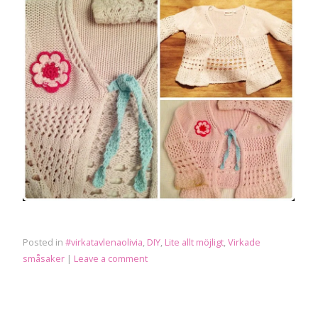
Posted in
#virkatavlenaolivia
,
DIY
,
Lite allt möjligt
,
Virkade
småsaker
|
Leave a comment