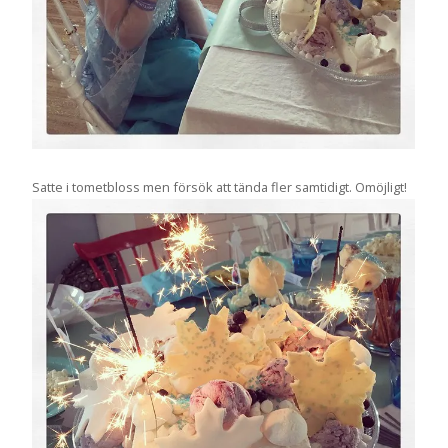
Satte i tometbloss men försök att tända fler samtidigt. Omöjligt!