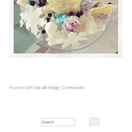
Posted in
DIY
,
Lite allt möjligt
|
2 comments