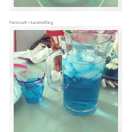
Päronsaft + karamellfärg