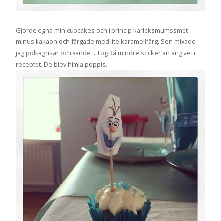
Gjorde egna minicupcakes och i princip kärleksmumssmet
minus kakaon och färgade med lite karamellfärg. Sen mixade
jag polkagrisar och vände i. Tog då mindre socker än angivet i
receptet. De blev himla poppis.