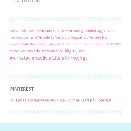
Känslor
Alla sorters virkade rutor
DIY
Virkade glasunderlägg
Virkade
handledsvärmare
Virkade koftor/tröjor/toppar etc
Virkade filtar
Sjalar och
Virkade baby/barnsaker
Lalylalas
Mössor och huvudbonader
Virkliga saker
Virkade småsaker
halsdukar
Lite allt möjligt
#virkatavlenaolivia
PINTEREST
Följ Lenas anslagstavla Virkning/Crochet/Craft på Pinterest.