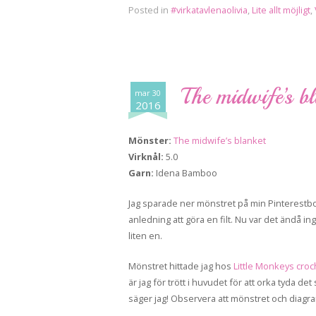
Posted in
#virkatavlenaolivia
,
Lite allt möjligt
,
The midwife’s bl
mar 30
2016
Mönster:
The midwife’s blanket
Virknål:
5.0
Garn:
Idena Bamboo
Jag sparade ner mönstret på min Pinterestboa
anledning att göra en filt. Nu var det ändå i
liten en.
Mönstret hittade jag hos
Little Monkeys croc
är jag för trött i huvudet för att orka tyda det
säger jag! Observera att mönstret och diagramme