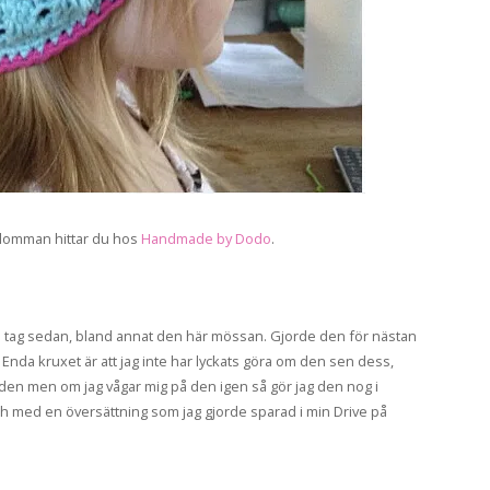
lomman hittar du hos
Handmade by Dodo
.
bra tag sedan, bland annat den här mössan. Gjorde den för nästan
nda kruxet är att jag inte har lyckats göra om den sen dess,
d den men om jag vågar mig på den igen så gör jag den nog i
och med en översättning som jag gjorde sparad i min Drive på