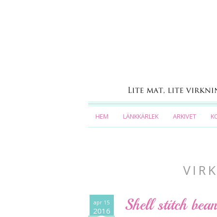
HEM
LÄNKKÄRLEK
ARKIVET
K
VIR
Shell stitch be
apr 15
2016