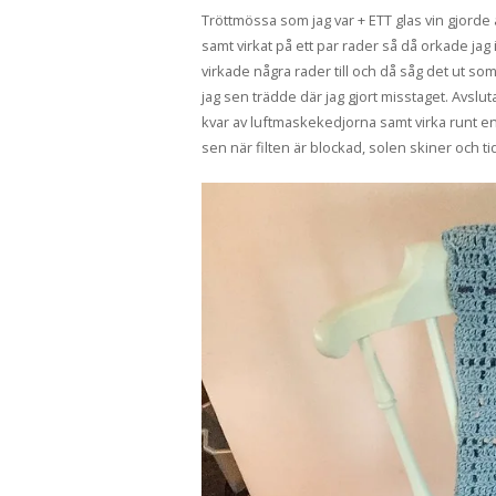
Tröttmössa som jag var + ETT glas vin gjorde a
samt virkat på ett par rader så då orkade ja
virkade några rader till och då såg det ut so
jag sen trädde där jag gjort misstaget. Avslut
kvar av luftmaskekedjorna samt virka runt en ke
sen när filten är blockad, solen skiner och ti