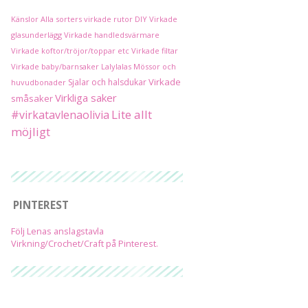
Känslor
Alla sorters virkade rutor
DIY
Virkade
glasunderlägg
Virkade handledsvärmare
Virkade koftor/tröjor/toppar etc
Virkade filtar
Virkade baby/barnsaker
Lalylalas
Mössor och
Virkade
Sjalar och halsdukar
huvudbonader
Virkliga saker
småsaker
Lite allt
#virkatavlenaolivia
möjligt
PINTEREST
Följ Lenas anslagstavla
Virkning/Crochet/Craft på Pinterest.