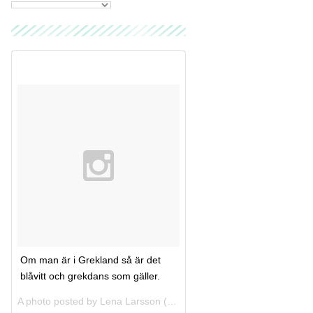
Om man är i Grekland så är det
blåvitt och grekdans som gäller.
A photo posted by Lena Larsson (@lenaolivia) on
Jul 31, 2013 at