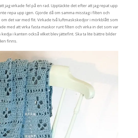
tt jag virkade fel på en rad. Upptäckte det efter att jag repat upp
g inte repa upp igen. Gjorde då om samma misstag i filten och
m om det var med flit. Virkade två luftmaskskedjor i mörkblått som
ade med att virka fasta maskor runt filten och virka in det som var
dja i kanten också vilket blev jättefint. Ska ta lite bättre bilder
den finns.