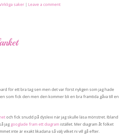
Virkliga saker
|
Leave a comment
anket
rd för ett bra tag sen men det var först nyligen som jag hade
ngen som fick den men den kommer bli en bra framtida gåva till en
het
och fick snudd på dyslexi när jag skulle läsa mönstret. Ibland
 så jag
googlade fram ett diagram
istället. Mer diagram åt folket
t inte är exakt likadana så välj vilket ni vill gå efter.