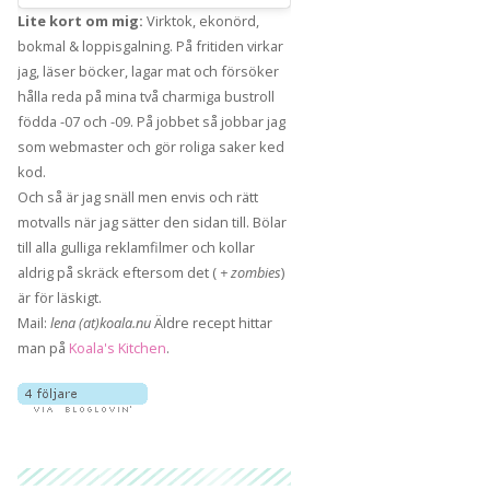
Lite kort om mig:
Virktok, ekonörd,
bokmal & loppisgalning. På fritiden virkar
jag, läser böcker, lagar mat och försöker
hålla reda på mina två charmiga bustroll
födda -07 och -09. På jobbet så jobbar jag
som webmaster och gör roliga saker ked
kod.
Och så är jag snäll men envis och rätt
motvalls när jag sätter den sidan till. Bölar
till alla gulliga reklamfilmer och kollar
aldrig på skräck eftersom det (
+ zombies
)
är för läskigt.
Mail:
lena (at)koala.nu
Äldre recept hittar
man på
Koala's Kitchen
.