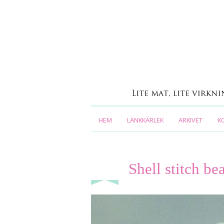
HEM
LÄNKKÄRLEK
ARKIVET
K
Shell stitch b
apr 15
2016