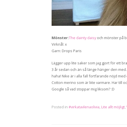
Mönster:
The dainty daisy
och mönster på b
Virknål: x
Garn: Drops Paris
Lägger upp lite saker som jag gjort för ett 
3 år sedan och än så länge hänger den med. E
haha! Nike är i alla fall fortfarande nöjd me
Cotton merino som är liite varmare. Har till 
Google så vad stoppar mig liksom? :D
Posted in
#virkatavlenaolivia
,
Lite allt möjligt
,