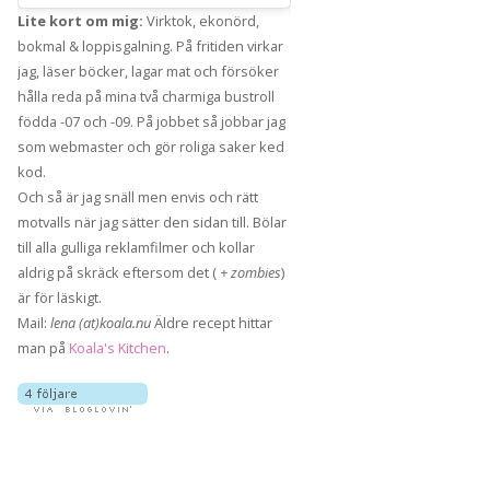
Lite kort om mig:
Virktok, ekonörd,
bokmal & loppisgalning. På fritiden virkar
jag, läser böcker, lagar mat och försöker
hålla reda på mina två charmiga bustroll
födda -07 och -09. På jobbet så jobbar jag
som webmaster och gör roliga saker ked
kod.
Och så är jag snäll men envis och rätt
motvalls när jag sätter den sidan till. Bölar
till alla gulliga reklamfilmer och kollar
aldrig på skräck eftersom det (
+ zombies
)
är för läskigt.
Mail:
lena (at)koala.nu
Äldre recept hittar
man på
Koala's Kitchen
.