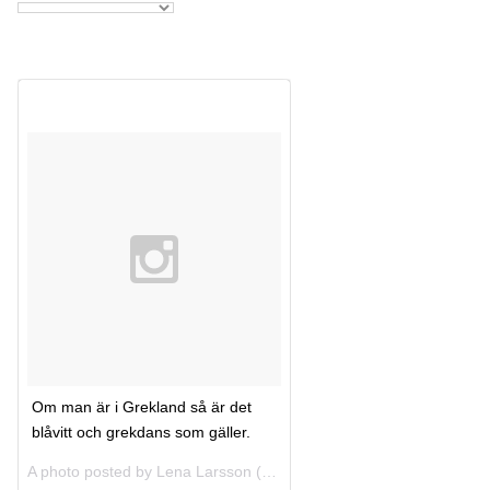
Om man är i Grekland så är det
blåvitt och grekdans som gäller.
A photo posted by Lena Larsson (@lenaolivia) on
Jul 31, 2013 at