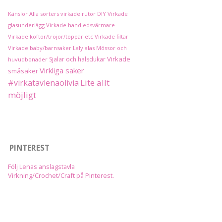
Känslor
Alla sorters virkade rutor
DIY
Virkade
glasunderlägg
Virkade handledsvärmare
Virkade koftor/tröjor/toppar etc
Virkade filtar
Virkade baby/barnsaker
Lalylalas
Mössor och
Virkade
Sjalar och halsdukar
huvudbonader
Virkliga saker
småsaker
Lite allt
#virkatavlenaolivia
möjligt
PINTEREST
Följ Lenas anslagstavla
Virkning/Crochet/Craft på Pinterest.