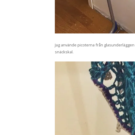
Jag använde picoterna från glasunderläggen so
snäckskal.