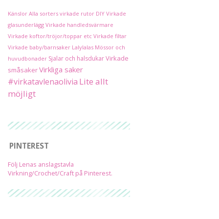
Känslor
Alla sorters virkade rutor
DIY
Virkade
glasunderlägg
Virkade handledsvärmare
Virkade koftor/tröjor/toppar etc
Virkade filtar
Virkade baby/barnsaker
Lalylalas
Mössor och
Virkade
Sjalar och halsdukar
huvudbonader
Virkliga saker
småsaker
Lite allt
#virkatavlenaolivia
möjligt
PINTEREST
Följ Lenas anslagstavla
Virkning/Crochet/Craft på Pinterest.