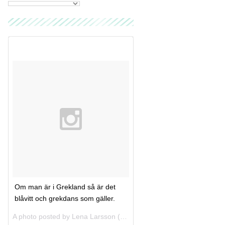
Om man är i Grekland så är det
blåvitt och grekdans som gäller.
A photo posted by Lena Larsson (@lenaolivia) on
Jul 31, 2013 at