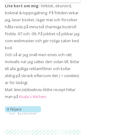
Lite kort om mig:
Virktok, ekonörd,
bokmal & loppisgalning. På fritiden virkar
jag, läser böcker, lagar mat och försöker
hålla reda på mina två charmiga bustroll
födda -07 och -09. På jobbet så jobbar jag
som webmaster och gör roliga saker ked
kod.
Och så är jag snäll men envis och rätt
motvalls när jag sätter den sidan till. Bölar
till alla gulliga reklamfilmer och kollar
aldrig på skräck eftersom det (
+ zombies
)
är för läskigt.
Mail:
lena (at)koala.nu
Äldre recept hittar
man på
Koala's Kitchen
.