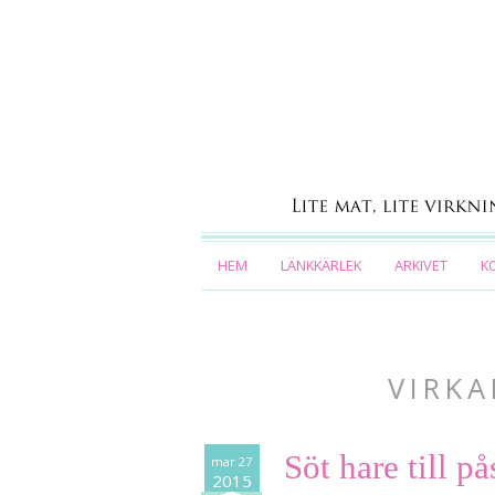
HEM
LÄNKKÄRLEK
ARKIVET
K
VIRK
Söt hare till på
mar 27
2015