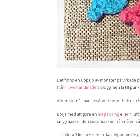
Det finns en uppsjö av mönster på virkade på
från
I love handmade’s
blogg men la till punk
Vilken virknål man använder beror helt och hå
Börja med att göra en
magisk ring
eller 4 lu
smygmaska i den sista maskan från nålen så at
Virka 3 lm, och sedan 14 stolpar om ring