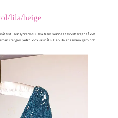
rol/lila/beige
 nåt fint. Hon lyckades luska fram hennes favoritfärger så det
ercan i färgen petrol och virknål 4. Den lila är samma garn och