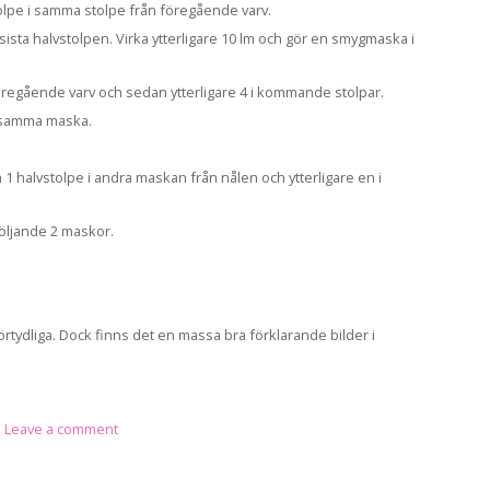
tolpe i samma stolpe från föregående varv.
ista halvstolpen. Virka ytterligare 10 lm och gör en smygmaska i
regående varv och sedan ytterligare 4 i kommande stolpar.
i samma maska.
 1 halvstolpe i andra maskan från nålen och ytterligare en i
öljande 2 maskor.
 förtydliga. Dock finns det en massa bra förklarande bilder i
|
Leave a comment