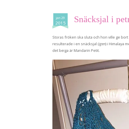
Snäcksjal i pet
jan 29
2015
Storas fröken ska sluta och hon ville ge bort
resulterade i en snäcksjal (
igen
) i Himalaya m
det beiga är Mandarin Petit.