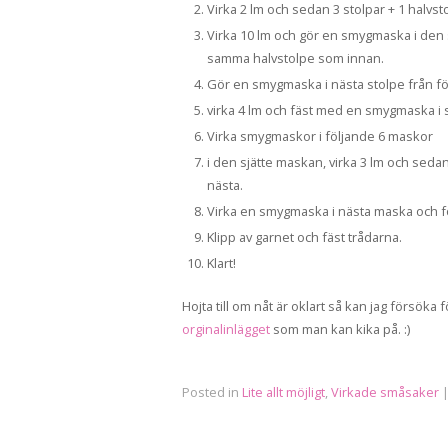
Virka 2 lm och sedan 3 stolpar + 1 halvs
Virka 10 lm och gör en smygmaska i den s
samma halvstolpe som innan.
Gör en smygmaska i nästa stolpe från fö
virka 4 lm och fäst med en smygmaska 
Virka smygmaskor i följande 6 maskor
i den sjätte maskan, virka 3 lm och sedan
nästa.
Virka en smygmaska i nästa maska och f
Klipp av garnet och fäst trådarna.
Klart!
Hojta till om nåt är oklart så kan jag försöka
orginalinlägget
som man kan kika på. :)
Posted in
Lite allt möjligt
,
Virkade småsaker