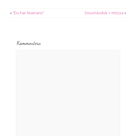
«
”Du har leverans”
Snusnäsduk + mössa
»
Kommentera