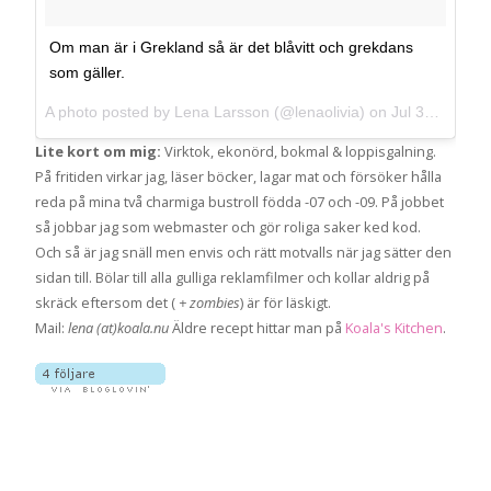
Om man är i Grekland så är det blåvitt och grekdans
som gäller.
A photo posted by Lena Larsson (@lenaolivia) on
Jul 31, 2013 at 8:50am PDT
Lite kort om mig:
Virktok, ekonörd, bokmal & loppisgalning.
På fritiden virkar jag, läser böcker, lagar mat och försöker hålla
reda på mina två charmiga bustroll födda -07 och -09. På jobbet
så jobbar jag som webmaster och gör roliga saker ked kod.
Och så är jag snäll men envis och rätt motvalls när jag sätter den
sidan till. Bölar till alla gulliga reklamfilmer och kollar aldrig på
skräck eftersom det (
+ zombies
) är för läskigt.
Mail:
lena (at)koala.nu
Äldre recept hittar man på
Koala's Kitchen
.