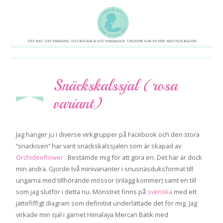
Snäckskalssjal (rosa
maj 9
2014
variant)
Jag hänger ju i diverse virkgrupper på Facebook och den stora
”snackisen” har varit snäckskalssjalen som är skapad av
Orchideeflower
. Bestämde mig för att göra en. Det här är dock
min andra. Gjorde två minivarianter i snusnäsduksformat till
ungarna med tillhörande mössor (inlägg kommer) samt en till
som jag slutför i detta nu. Mönstret finns på
svenska
med ett
jättefiffigt diagram som definitivt underlättade det för mig. Jag
virkade min sjal i garnet Himalaya Mercan Batik med