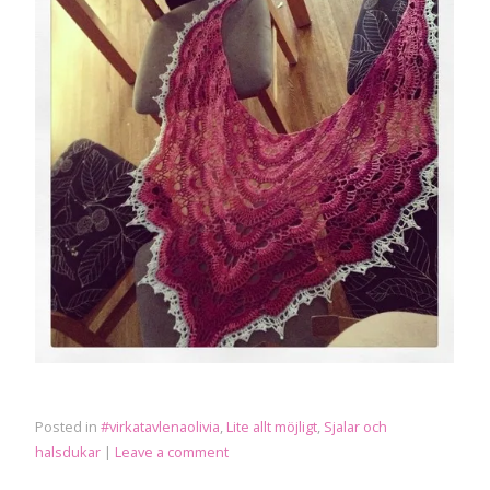
Posted in
#virkatavlenaolivia
,
Lite allt möjligt
,
Sjalar och
halsdukar
|
Leave a comment