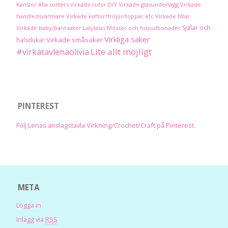
Känslor
Alla sorters virkade rutor
DIY
Virkade glasunderlägg
Virkade
handledsvärmare
Virkade koftor/tröjor/toppar etc
Virkade filtar
Sjalar och
Virkade baby/barnsaker
Lalylalas
Mössor och huvudbonader
Virkliga saker
Virkade småsaker
halsdukar
Lite allt möjligt
#virkatavlenaolivia
PINTEREST
Följ Lenas anslagstavla Virkning/Crochet/Craft på Pinterest.
META
Logga in
Inlägg via
RSS