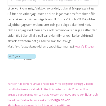
Lite kort om mig:
Virktok, ekonörd, bokmal & loppisgalning.
På fritiden virkar jag, läser böcker, lagar mat och försöker hålla
reda på mina två charmiga bustroll födda -07 och -09. På jobbet
så jobbar jag som webmaster och gör roliga saker ked kod.
Och så är jag snäll men envis och rätt motvalls när jag sätter den
sidan till. Bölar till alla gulliga reklamfilmer och kollar aldrig på
skräck eftersom det (
+ zombies
) är för läskigt.
Mail:
lena (at)koala.nu
Äldre recept hittar man på
Koala's Kitchen
.
Känslor
Alla sorters virkade rutor
DIY
Virkade glasunderlägg
Virkade
handledsvärmare
Virkade koftor/tröjor/toppar etc
Virkade filtar
Sjalar och
Virkade baby/barnsaker
Lalylalas
Mössor och huvudbonader
Virkliga saker
Virkade småsaker
halsdukar
Lite allt möjligt
#virkatavlenaolivia