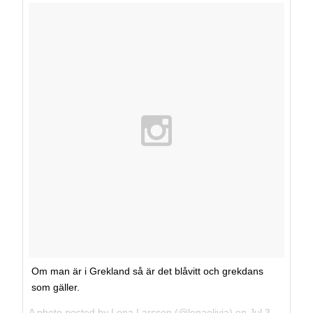
Om man är i Grekland så är det blåvitt och grekdans
som gäller.
A photo posted by Lena Larsson (@lenaolivia) on
Jul 31, 2013 at 8:50am PDT