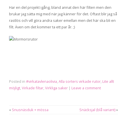
Har en del projekt igång, bland annat den här filten men den
brukar jag sätta mig med när jag känner för det. Oftast blir jag så
rastlös och vill göra andra saker emellan men det här ska bli en
filt. Även om det kommer ta ett par år. ;)
Posted in
#virkatavlenaolivia
,
Alla sorters virkade rutor
,
Lite allt
möjligt
,
Virkade filtar
,
Virkliga saker
|
Leave a comment
«
Snusnäsduk + mössa
Snäcksjal (blå variant)
»