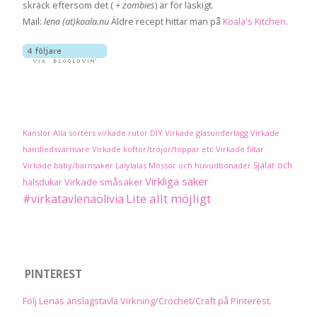
skräck eftersom det (
+ zombies
) är för läskigt.
Mail:
lena (at)koala.nu
Äldre recept hittar man på
Koala's Kitchen
.
Känslor
Alla sorters virkade rutor
DIY
Virkade glasunderlägg
Virkade
handledsvärmare
Virkade koftor/tröjor/toppar etc
Virkade filtar
Sjalar och
Virkade baby/barnsaker
Lalylalas
Mössor och huvudbonader
Virkliga saker
Virkade småsaker
halsdukar
Lite allt möjligt
#virkatavlenaolivia
PINTEREST
Följ Lenas anslagstavla Virkning/Crochet/Craft på Pinterest.