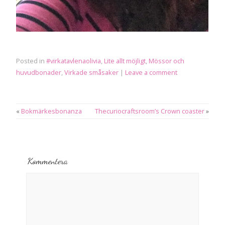
Posted in
#virkatavlenaolivia
,
Lite allt möjligt
,
Mössor och
huvudbonader
,
Virkade småsaker
|
Leave a comment
«
Bokmärkesbonanza
Thecuriocraftsroom’s Crown coaster
»
Kommentera