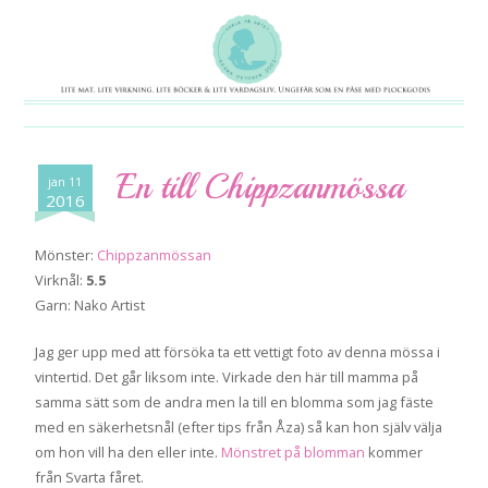
En till Chippzanmössa
jan 11
2016
Mönster:
Chippzanmössan
Virknål:
5.5
Garn: Nako Artist
Jag ger upp med att försöka ta ett vettigt foto av denna mössa i
vintertid. Det går liksom inte. Virkade den här till mamma på
samma sätt som de andra men la till en blomma som jag fäste
med en säkerhetsnål (efter tips från Åza) så kan hon själv välja
om hon vill ha den eller inte.
Mönstret på blomman
kommer
från Svarta fåret.