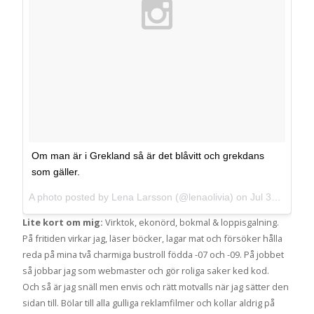
Om man är i Grekland så är det blåvitt och grekdans
som gäller.
A photo posted by Lena Larsson (@lenaolivia) on
Jul 31, 2013 at 8:50am PDT
Lite kort om mig:
Virktok, ekonörd, bokmal & loppisgalning.
På fritiden virkar jag, läser böcker, lagar mat och försöker hålla
reda på mina två charmiga bustroll födda -07 och -09. På jobbet
så jobbar jag som webmaster och gör roliga saker ked kod.
Och så är jag snäll men envis och rätt motvalls när jag sätter den
sidan till. Bölar till alla gulliga reklamfilmer och kollar aldrig på