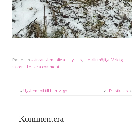
Posted in
#virkatavlenaolivia
,
Lalylalas
,
Lite allt möjligt
,
Virkliga
saker
|
Leave a comment
«
Ugglemobil till barnvagn
Frostkalas!
»
Kommentera