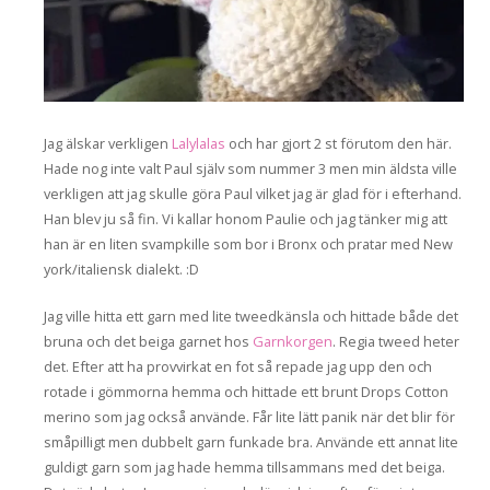
Jag älskar verkligen
Lalylalas
och har gjort 2 st förutom den här.
Hade nog inte valt Paul själv som nummer 3 men min äldsta ville
verkligen att jag skulle göra Paul vilket jag är glad för i efterhand.
Han blev ju så fin. Vi kallar honom Paulie och jag tänker mig att
han är en liten svampkille som bor i Bronx och pratar med New
york/italiensk dialekt. :D
Jag ville hitta ett garn med lite tweedkänsla och hittade både det
bruna och det beiga garnet hos
Garnkorgen
. Regia tweed heter
det. Efter att ha provvirkat en fot så repade jag upp den och
rotade i gömmorna hemma och hittade ett brunt Drops Cotton
merino som jag också använde. Får lite lätt panik när det blir för
småpilligt men dubbelt garn funkade bra. Använde ett annat lite
guldigt garn som jag hade hemma tillsammans med det beiga.