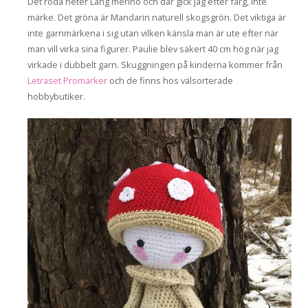
Det röda heter Lang merino och där gick jag efter färg, inte
märke. Det gröna är Mandarin naturell skogsgrön. Det viktiga är
inte garnmärkena i sig utan vilken känsla man är ute efter när
man vill virka sina figurer. Paulie blev säkert 40 cm hög när jag
virkade i dubbelt garn. Skuggningen på kinderna kommer från
Letraset Promarker
och de finns hos välsorterade
hobbybutiker.