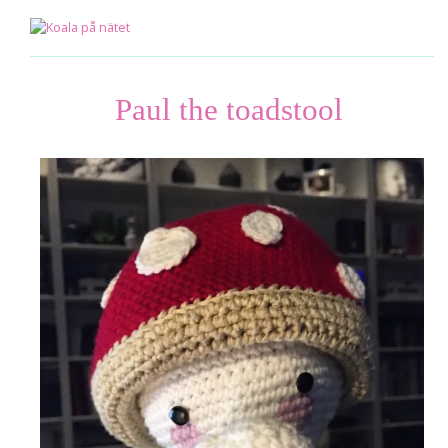
Paul the toadstool
mar 17
2015