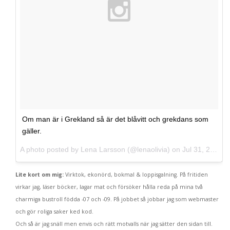
Om man är i Grekland så är det blåvitt och grekdans som
gäller.
A photo posted by Lena Larsson (@lenaolivia) on
Jul 31, 2013 at 8:50am PDT
Lite kort om mig:
Virktok, ekonörd, bokmal & loppisgalning. På fritiden
virkar jag, läser böcker, lagar mat och försöker hålla reda på mina två
charmiga bustroll födda -07 och -09. På jobbet så jobbar jag som webmaster
och gör roliga saker ked kod.
Och så är jag snäll men envis och rätt motvalls när jag sätter den sidan till.