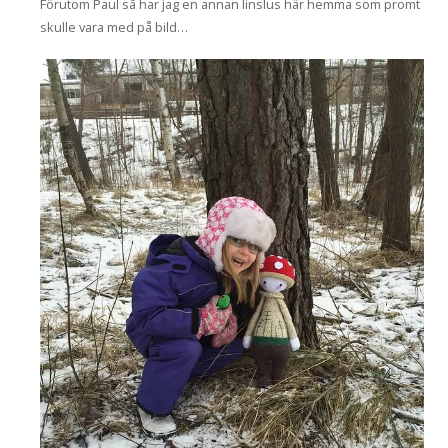
Förutom Paul så har jag en annan linslus här hemma som promt
skulle vara med på bild…