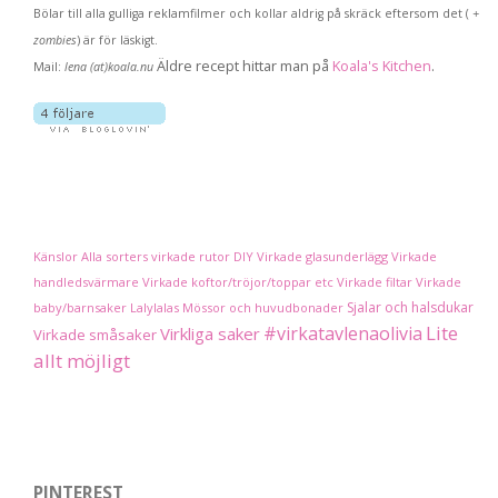
Bölar till alla gulliga reklamfilmer och kollar aldrig på skräck eftersom det (
+
zombies
) är för läskigt.
Äldre recept hittar man på
Koala's Kitchen
.
Mail:
lena (at)koala.nu
Känslor
Alla sorters virkade rutor
DIY
Virkade glasunderlägg
Virkade
handledsvärmare
Virkade koftor/tröjor/toppar etc
Virkade filtar
Virkade
Sjalar och halsdukar
baby/barnsaker
Lalylalas
Mössor och huvudbonader
Lite
#virkatavlenaolivia
Virkliga saker
Virkade småsaker
allt möjligt
PINTEREST