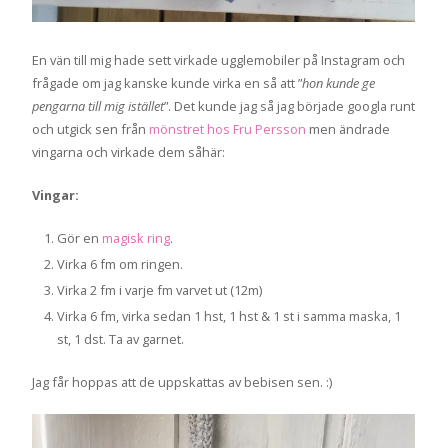
En vän till mig hade sett virkade ugglemobiler på Instagram och
frågade om jag kanske kunde virka en så att ”
hon kunde ge
pengarna till mig istället
”. Det kunde jag så jag började googla runt
och utgick sen från
mönstret hos Fru Persson
men ändrade
vingarna och virkade dem såhär:
Vingar:
Gör en
magisk ring
.
Virka 6 fm om ringen.
Virka 2 fm i varje fm varvet ut (12m)
Virka 6 fm, virka sedan 1 hst, 1 hst & 1 st i samma maska, 1
st, 1 dst. Ta av garnet.
Jag får hoppas att de uppskattas av bebisen sen. :)