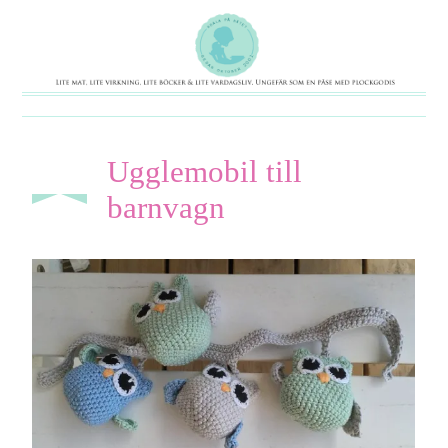
Ugglemobil till
mar 17
2015
barnvagn