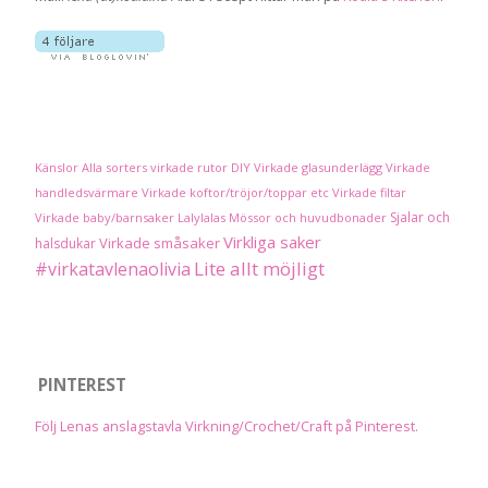
Känslor
Alla sorters virkade rutor
DIY
Virkade glasunderlägg
Virkade
handledsvärmare
Virkade koftor/tröjor/toppar etc
Virkade filtar
Sjalar och
Virkade baby/barnsaker
Lalylalas
Mössor och huvudbonader
Virkliga saker
Virkade småsaker
halsdukar
Lite allt möjligt
#virkatavlenaolivia
PINTEREST
Följ Lenas anslagstavla Virkning/Crochet/Craft på Pinterest.