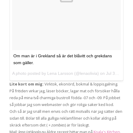
Om man är i Grekland så är det blåvitt och grekdans
som gäller.
A photo posted by Lena Larsson (@lenaolivia) on
Jul 31, 2013 at 8:50am PDT
Lite kort om mig:
Virktok, ekonörd, bokmal & loppisgalning.
På fritiden virkar jag, läser böcker, lagar mat och försöker hålla
reda på mina två charmiga bustroll födda -07 och -09. På jobbet
så jobbar jag som webmaster och gör roliga saker ked kod.
Och så är jag snäll men envis och rätt motvalls när jag sätter den
sidan till. Bölar till alla gulliga reklamfilmer och kollar aldrig på
skräck eftersom det (
+ zombies
) är för läskigt.
Mail:
lena (at)koala.nu
Äldre recept hittar man på
Koala's Kitchen
.