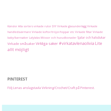
Känslor
Alla sorters virkade rutor
DIY
Virkade glasunderlägg
Virkade
handledsvärmare
Virkade koftor/tröjor/toppar etc
Virkade filtar
Virkade
Sjalar och halsdukar
baby/barnsaker
Lalylalas
Mössor och huvudbonader
Lite
#virkatavlenaolivia
Virkliga saker
Virkade småsaker
allt möjligt
PINTEREST
Följ Lenas anslagstavla Virkning/Crochet/Craft på Pinterest.