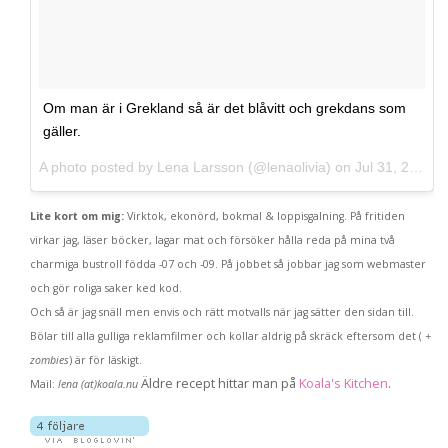
Om man är i Grekland så är det blåvitt och grekdans som
gäller.
A photo posted by Lena Larsson (@lenaolivia) on
Jul 31, 2013 at 8:50am PDT
Lite kort om mig:
Virktok, ekonörd, bokmal & loppisgalning. På fritiden
virkar jag, läser böcker, lagar mat och försöker hålla reda på mina två
charmiga bustroll födda -07 och -09. På jobbet så jobbar jag som webmaster
och gör roliga saker ked kod.
Och så är jag snäll men envis och rätt motvalls när jag sätter den sidan till.
Bölar till alla gulliga reklamfilmer och kollar aldrig på skräck eftersom det (
+
zombies
) är för läskigt.
Äldre recept hittar man på
Koala's Kitchen
.
Mail:
lena (at)koala.nu