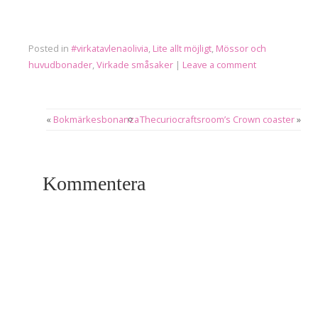
Posted in
#virkatavlenaolivia
,
Lite allt möjligt
,
Mössor och
huvudbonader
,
Virkade småsaker
|
Leave a comment
«
Bokmärkesbonanza
Thecuriocraftsroom’s Crown coaster
»
Kommentera