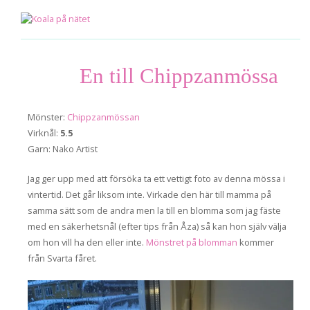
En till Chippzanmössa
jan 11
2016
Mönster:
Chippzanmössan
Virknål:
5.5
Garn: Nako Artist
Jag ger upp med att försöka ta ett vettigt foto av denna mössa i
vintertid. Det går liksom inte. Virkade den här till mamma på
samma sätt som de andra men la till en blomma som jag fäste
med en säkerhetsnål (efter tips från Åza) så kan hon själv välja
om hon vill ha den eller inte.
Mönstret på blomman
kommer
från Svarta fåret.