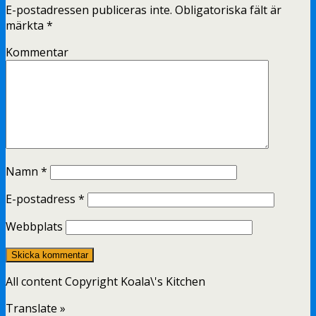
E-postadressen publiceras inte.
Obligatoriska fält är
märkta
*
Kommentar
Namn
*
E-postadress
*
Webbplats
All content Copyright Koala\'s Kitchen
Translate »