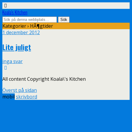
Koala's Kitchen
Kategorier ›
HÃ¶gtider
1 december 2012
Lite juligt
inga svar
All content Copyright Koala\'s Kitchen
Överst på sidan
mobil
skrivbord