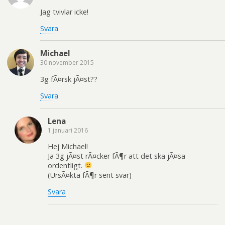
Jag tvivlar icke!
Svara
Michael
30 november 2015
3g fÃ¤rsk jÃ¤st??
Svara
Lena
1 januari 2016
Hej Michael!
Ja 3g jÃ¤st rÃ¤cker fÃ¶r att det ska jÃ¤sa
ordentligt.
(UrsÃ¤kta fÃ¶r sent svar)
Svara