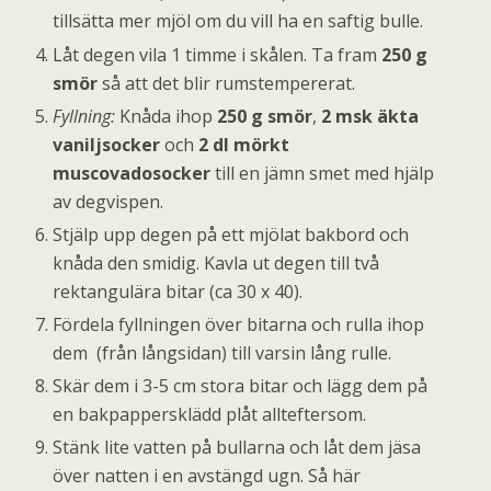
tillsätta mer mjöl om du vill ha en saftig bulle.
Låt degen vila 1 timme i skålen. Ta fram
250 g
smör
så att det blir rumstempererat.
Fyllning:
Knåda ihop
250 g smör
,
2 msk äkta
vaniljsocker
och
2 dl mörkt
muscovadosocker
till en jämn smet med hjälp
av degvispen.
Stjälp upp degen på ett mjölat bakbord och
knåda den smidig. Kavla ut degen till två
rektangulära bitar (ca 30 x 40).
Fördela fyllningen över bitarna och rulla ihop
dem (från långsidan) till varsin lång rulle.
Skär dem i 3-5 cm stora bitar och lägg dem på
en bakpappersklädd plåt allteftersom.
Stänk lite vatten på bullarna och låt dem jäsa
över natten i en avstängd ugn. Så här