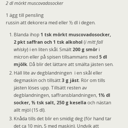
2 dl mörkt muscovadosocker
1 ägg till pensling
russin att dekorera med eller ½ dl i degen.
Blanda ihop
1 tsk mörkt muscovadosocker,
2 pkt saffran och 1 tsk alkohol
(
i mitt fall
whisky
) i en liten skål. Smält
200 g smör
i
micron eller på spisen tillsammans med
5 dl
mjölk
. Då blir det lättare att smälta jästen sen.
Häll lite av degblandningen i en skål eller
degmaskin och tillsätt
3 g jäst
. Rör om tills
jästen löses upp. Tillsätt resten av
degblandningen, saffransblandningen,
1½ dl
socker, ½ tsk salt, 250 g kesella
och nästan
allt mjöl (15 dl).
Knåda tills det blir en smidig deg (för hand tar
det ca 10 min, 5 med maskin). Undvik att