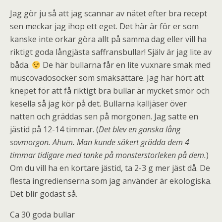
Jag gör ju så att jag scannar av nätet efter bra recept
sen meckar jag ihop ett eget. Det här är för er som
kanske inte orkar göra allt på samma dag eller vill ha
riktigt goda långjästa saffransbullar! Själv är jag lite av
båda.
De här bullarna får en lite vuxnare smak med
muscovadosocker som smaksättare. Jag har hört att
knepet för att få riktigt bra bullar är mycket smör och
kesella så jag kör på det. Bullarna kalljäser över
natten och gräddas sen på morgonen. Jag satte en
jästid på 12-14 timmar. (
Det blev en ganska lång
sovmorgon. Ahum. Man kunde säkert grädda dem 4
timmar tidigare med tanke på monsterstorleken på dem.
)
Om du vill ha en kortare jästid, ta 2-3 g mer jäst då. De
flesta ingredienserna som jag använder är ekologiska.
Det blir godast så.
Ca 30 goda bullar