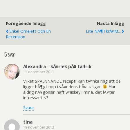
Föregående Inlägg
Nästa Inlägg
Enkel Omelett Och En
Lite NÃ¶tkrÃ¤m...
Recension
5 svar
Alexandra – kÃ¤rlek pÃ¥ tallrik
11 december 2011
Vilket SPÃ„NNANDE recept! Kan tÃ¤nka mig att de
ligger hÃ¶gt upp i vÃ¤rldens bÃ¤staligan
Har
aldrig nÃ¥gonsin haft whiskey i mina, det lÃ¥ter
intressant <3
Svara
tina
19 november 2012