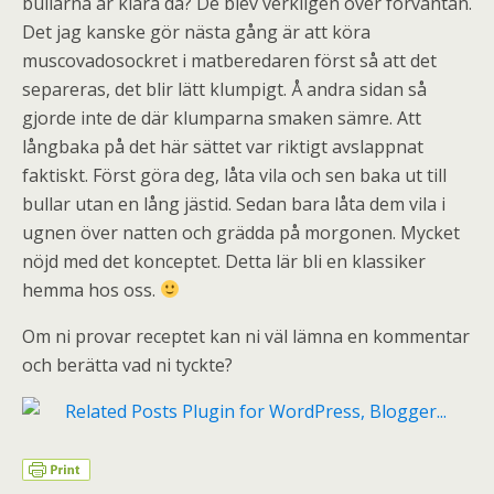
bullarna är klara då? De blev verkligen över förväntan.
Det jag kanske gör nästa gång är att köra
muscovadosockret i matberedaren först så att det
separeras, det blir lätt klumpigt. Å andra sidan så
gjorde inte de där klumparna smaken sämre. Att
långbaka på det här sättet var riktigt avslappnat
faktiskt. Först göra deg, låta vila och sen baka ut till
bullar utan en lång jästid. Sedan bara låta dem vila i
ugnen över natten och grädda på morgonen. Mycket
nöjd med det konceptet. Detta lär bli en klassiker
hemma hos oss.
Om ni provar receptet kan ni väl lämna en kommentar
och berätta vad ni tyckte?