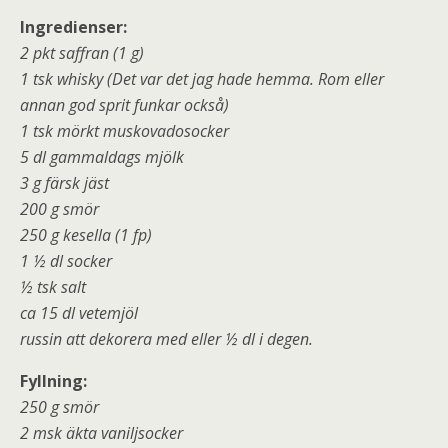
Ingredienser:
2 pkt saffran (1 g)
1 tsk whisky (Det var det jag hade hemma. Rom eller
annan god sprit funkar också)
1 tsk mörkt muskovadosocker
5 dl gammaldags mjölk
3 g färsk jäst
200 g smör
250 g kesella (1 fp)
1 ½ dl socker
½ tsk salt
ca 15 dl vetemjöl
russin att dekorera med eller ½ dl i degen.
Fyllning:
250 g smör
2 msk äkta vaniljsocker