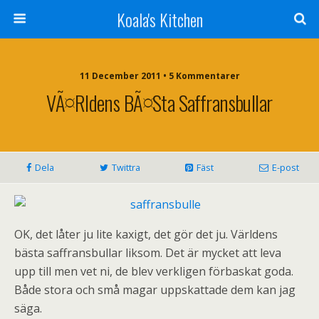
Koala's Kitchen
11 December 2011 • 5 Kommentarer
VÃ¤rldens BÃ¤sta Saffransbullar
Dela
Twittra
Fäst
E-post
OK, det låter ju lite kaxigt, det gör det ju. Världens
bästa saffransbullar liksom. Det är mycket att leva
upp till men vet ni, de blev verkligen förbaskat goda.
Både stora och små magar uppskattade dem kan jag
säga.