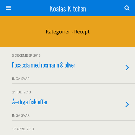
Koala's Kitchen
Kategorier ›
Recept
5 DECEMBER 2016
Focaccia med rosmarin & oliver
INGA SVAR
21 JULI 2013
Ã–rtiga fiskbiffar
INGA SVAR
17 APRIL 2013