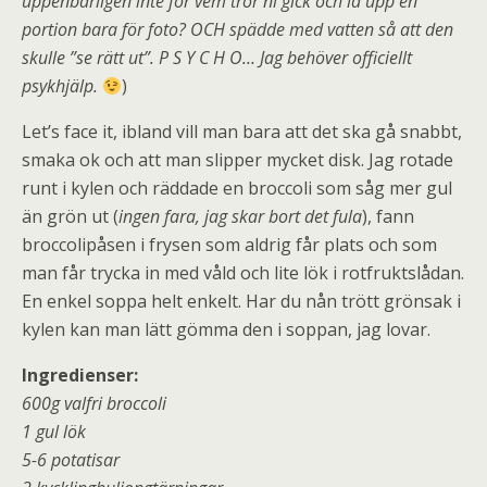
uppenbarligen inte för vem tror ni gick och la upp en
portion bara för foto? OCH spädde med vatten så att den
skulle ”se rätt ut”. P S Y C H O… Jag behöver officiellt
psykhjälp.
)
Let’s face it, ibland vill man bara att det ska gå snabbt,
smaka ok och att man slipper mycket disk. Jag rotade
runt i kylen och räddade en broccoli som såg mer gul
än grön ut (
ingen fara, jag skar bort det fula
), fann
broccolipåsen i frysen som aldrig får plats och som
man får trycka in med våld och lite lök i rotfruktslådan.
En enkel soppa helt enkelt. Har du nån trött grönsak i
kylen kan man lätt gömma den i soppan, jag lovar.
Ingredienser:
600g valfri broccoli
1 gul lök
5-6 potatisar