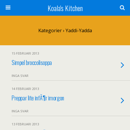
Koala's Kitchen
Kategorier ›
Yaddi-Yadda
15 FEBRUARI 2013
Simpel broccolisoppa
INGA SVAR
14 FEBRUARI 2013
Preppar lite infÃ¶r imorgon
INGA SVAR
13 FEBRUARI 2013