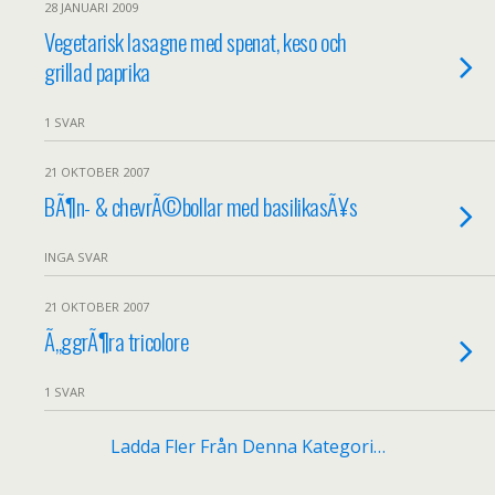
28 JANUARI 2009
Vegetarisk lasagne med spenat, keso och
grillad paprika
1 SVAR
21 OKTOBER 2007
BÃ¶n- & chevrÃ©bollar med basilikasÃ¥s
INGA SVAR
21 OKTOBER 2007
Ã„ggrÃ¶ra tricolore
1 SVAR
Ladda Fler Från Denna Kategori…