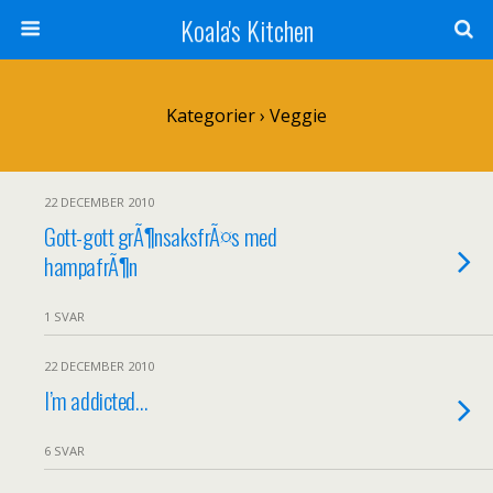
Koala's Kitchen
Kategorier ›
Veggie
22 DECEMBER 2010
Gott-gott grÃ¶nsaksfrÃ¤s med
hampafrÃ¶n
1 SVAR
22 DECEMBER 2010
I’m addicted…
6 SVAR