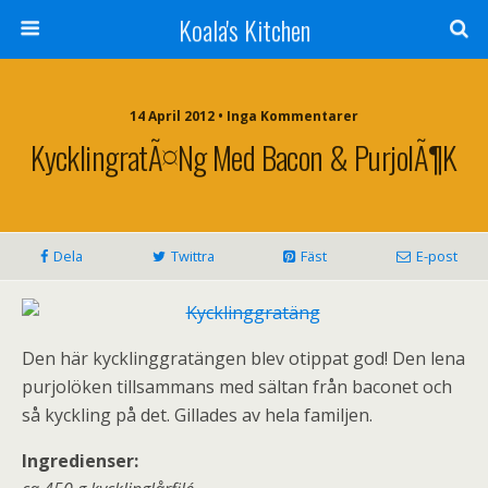
Koala's Kitchen
14 April 2012 • Inga Kommentarer
KycklingratÃ¤ng Med Bacon & PurjolÃ¶k
Dela
Twittra
Fäst
E-post
Den här kycklinggratängen blev otippat god! Den lena
purjolöken tillsammans med sältan från baconet och
så kyckling på det. Gillades av hela familjen.
Ingredienser: