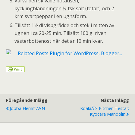
Varva den skivade potatisen,
kycklingblandningen ½ tsk salt (totalt) och 2
krm svartpeppar i en ugnsform.
Tillsätt 1½ dl vispgrädde och stek i mitten av
ugnen i ca 20-25 min. Tillsätt 100 g riven
västerbottenost när det är 10 min kvar.
Föregående Inlägg
Nästa Inlägg
Jobba HemifrÃ¥n
KoalaÂ´s Kitchen Testar:
Kyocera Mandolin