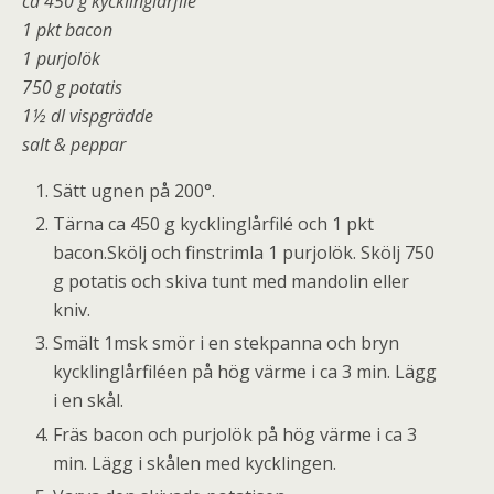
ca 450 g kycklinglårfilé
1 pkt bacon
1 purjolök
750 g potatis
1½ dl vispgrädde
salt & peppar
Sätt ugnen på 200°.
Tärna ca 450 g kycklinglårfilé och 1 pkt
bacon.Skölj och finstrimla 1 purjolök. Skölj 750
g potatis och skiva tunt med mandolin eller
kniv.
Smält 1msk smör i en stekpanna och bryn
kycklinglårfiléen på hög värme i ca 3 min. Lägg
i en skål.
Fräs bacon och purjolök på hög värme i ca 3
min. Lägg i skålen med kycklingen.